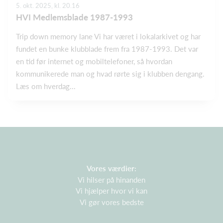
5. okt. 2025, kl. 20.16
HVI Medlemsblade 1987-1993
Trip down memory lane Vi har været i lokalarkivet og har
fundet en bunke klubblade frem fra 1987-1993. Det var
en tid før internet og mobiltelefoner, så hvordan
kommunikerede man og hvad rørte sig i klubben dengang.
Læs om hverdag...
Vores værdier:
Vi hilser på hinanden
Vi hjælper hvor vi kan
Vi gør vores bedste